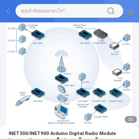
2
/
2
INET300/INET900 Arduino Digital Radio Module