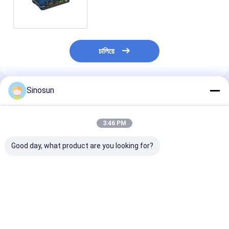
Networks เครือข่ายกระโดด
กระโดด
চালিয়ে
Sinosun
แนะนำผลิตภัณฑ์
3:46 PM
Good day, what product are you looking for?
ระบบวิทยุตาข่ายข้อมูล
วิทยุข้อมูล: DDLmesh
Router อุตสาหก
ไร้สาย DDLmesh พร้อม
Wireless Mesh/Data
สาย HX Series-
ระยะทางไกลพิเศษ
Link สำหรับยานยนต์/
RF&AP
ความหน่วงต่ำ และการ
รุ่นติดตั้งบนแร็ค - ระยะ
ส่งข้อมูลหลายช่อง
ไกลพิเศษ、ความหน่วง