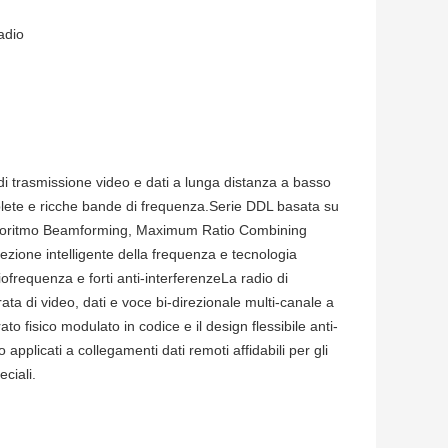
adio
di trasmissione video e dati a lunga distanza a basso 
lete e ricche bande di frequenza.Serie DDL basata su 
lgoritmo Beamforming, Maximum Ratio Combining 
ione intelligente della frequenza e tecnologia 
frequenza e forti anti-interferenzeLa radio di 
ta di video, dati e voce bi-direzionale multi-canale a 
o fisico modulato in codice e il design flessibile anti-
pplicati a collegamenti dati remoti affidabili per gli 
eciali.