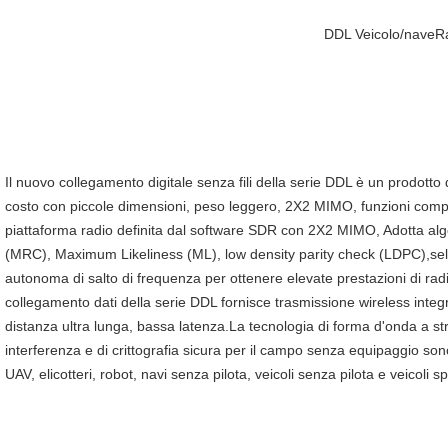
DDL
Veicolo/nave
R
Il nuovo collegamento digitale senza fili della serie DDL è un prodotto 
costo con piccole dimensioni, peso leggero, 2X2 MIMO, funzioni comp
piattaforma radio definita dal software SDR con 2X2 MIMO, Adotta a
(MRC), Maximum Likeliness (ML), low density parity check (LDPC),selez
autonoma di salto di frequenza per ottenere elevate prestazioni di radio
collegamento dati della serie DDL fornisce trasmissione wireless integra
distanza ultra lunga, bassa latenza.La tecnologia di forma d'onda a strat
interferenza e di crittografia sicura per il campo senza equipaggio sono a
UAV, elicotteri, robot, navi senza pilota, veicoli senza pilota e veicoli sp