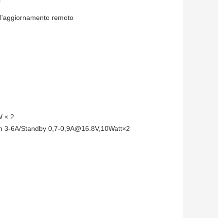
, l'aggiornamento remoto
W × 2
on 3-6A/Standby 0,7-0,9A@16.8V,10Watt×2