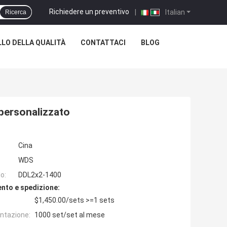
Richiedere un preventivo
|
Italian
Ricerca
LO DELLA QUALITÀ
CONTATTACI
BLOG
personalizzato
Cina
WDS
o:
DDL2x2-1400
nto e spedizione:
$1,450.00/sets >=1 sets
entazione:
1000 set/set al mese