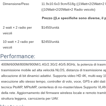
Dimensione/Peso
11.9x10.6x3.9cm/518g ((1Watt×2/2Watt×2 
((10Watt×2/20Watt×2 Radio veicolo)
Prezzo ((Le specifiche sono diverse, il 
2 watt × 2 radio per
$1450/unità
veicoli
10 watt × 2 radio per
$2450/unità
veicoli
Performance:
400M/600M/800M/900M/1.4G/2.3G/2.4G/5.8GHz, la potenza di trasmiss
trasmissione mobile ad alta velocità NLOS, distanza di trasmissione ape
allocazione di bit dinamici adattivi. Supporta video HD 4K, multi-way 10
esecuzione allo stesso tempo, controller di volo, voce, GPS e altri da
tecnica PtoMP, MPtoMP, centerless di no-master/slave.Supporto VLAN. In
della rete. Aggiornamento del firmware wireless locale e remoto tram
struttura leggera, carrozzeria per UAV.