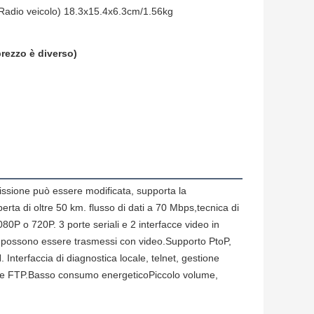
Radio veicolo) 18.3x15.4x6.3cm/1.56kg
prezzo è diverso)
ione può essere modificata, supporta la 
rta di oltre 50 km. flusso di dati a 70 Mbps,tecnica di 
80P o 720P. 3 porte seriali e 2 interfacce video in 
ti possono essere trasmessi con video.Supporto PtoP, 
terfaccia di diagnostica locale, telnet, gestione 
ite FTP.Basso consumo energeticoPiccolo volume, 