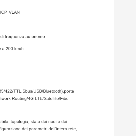
DHCP, VLAN
to di frequenza autonomo
e a 200 km/h
2/485/422/TTL,Sbus/USB/Bluetooth),porta
work Routing/4G LTE/Satellite/Fibe
le: topologia, stato dei nodi e dei
gurazione dei parametri dell'intera rete,
i