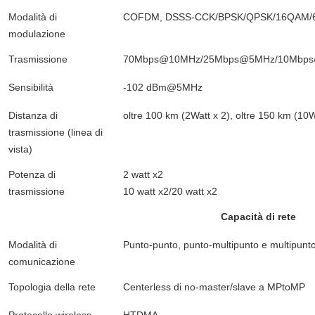
Modalità di
COFDM, DSSS-CCK/BPSK/QPSK/16QAM/64
modulazione
Trasmissione
70Mbps@10MHz/25Mbps@5MHz/10Mbps
Sensibilità
-102 dBm@5MHz
Distanza di
oltre 100 km (2Watt x 2), oltre 150 km (10W
trasmissione (linea di
vista)
Potenza di
2 watt x2
trasmissione
10 watt x2/20 watt x2
Capacità di rete
Modalità di
Punto-punto, punto-multipunto e multipunt
comunicazione
Topologia della rete
Centerless di no-master/slave a MPtoMP
Protocollo wireless
HTDMA