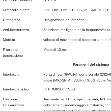
Protocollo di rete
IPv6, QoS, DNS, HTTPS, IP, ICMP, NTP, 
Crittografia
Designazione del prodotto
Anti-interferenza
Selezione intelligente della frequenza/sal
Mobilità
velocità di movimento di supporto superior
Ritardo di
Meno di 10 ms
trasmissione
Parametri del sistema
Interfaccia
Porta di rete (IP/WiFi), porta seriale (23
audio (MIC-SP-PTT/VoIP),4G-5G Public Net
Interfaccia video
IP, HDMI/SDI, CVBS
Gestione
Terminale per PC navigazione web, APP mobi
locale/remota
collegamenti, monitoraggio a distanza, confi
aggiornamento del software e altre funzion