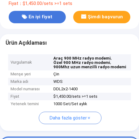
Fiyat：$1,450.00/sets >=1 sets
En iyi fiyat
Şimdi başvurun
Ürün Açıklaması
,
Araç 900 MHz radyo modemi
Vurgulamak
,
Özel 900 MHz radyo modemi
900Mhz uzun menzilli radyo modemi
Menşe yeri
Çin
Marka adı
WDS
Model numarası
DDL2x2-1400
Fiyat
$1,450.00/sets >=1 sets
Yetenek temini
1000 Set/Set aylık
Daha fazla göster