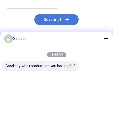
Devam et
Sinosun
Önerilen Ürünler
11:04 AM
Good day, what product are you looking for?
DDLmesh Kablosuz
Veri Radyosu:
HX Serisi Kabl
Veri Bağlantısı Mesh
DDLmesh Kablosuz
Endüstriyel
Radyo Sistemi, Ultra
Mesh/Veri Bağlantısı
Yönlendiriciler
Uzun Menzil, Düşük
Araç/Rafa Monte
RF&AP
Gecikme Süresi ve
Seri - Ultra Uzun
En iyi fiyat
En iyi fiyat
En iyi fiy
Çok Kanallı Veri
Menzilli, Düşük