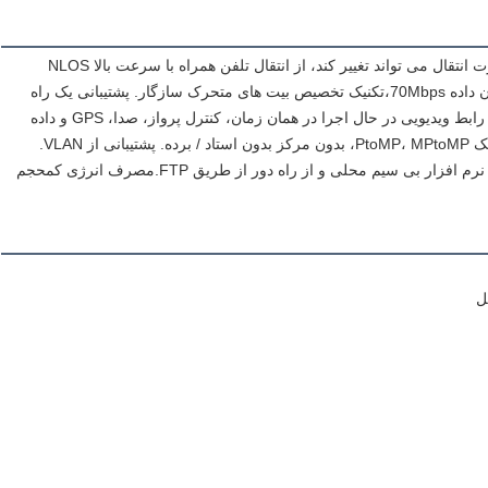
400M/600M/800M/900M/1.4G/2.3G/2.4G/5.8GHz، قدرت انتقال می تواند تغییر کند، از انتقال تلفن همراه با سرعت بالا NLOS 
پشتیبانی می کند، فاصله انتقال باز بیش از 50 کیلومتر. جریان داده 70Mbps،تکنیک تخصیص بیت های متحرک سازگار. پشتیبانی یک راه 
4K، چند راه 1080P یا 720P HD ویدیو. 3 پورت سریالی و 2 رابط ویدیویی در حال اجرا در همان زمان، کنترل پرواز، صدا، GPS و داده 
های دیگر می تواند با ویدیو انتقال دهد.پشتیبانی از PtoP، تکنیک PtoMP، MPtoMP، بدون مرکز بدون استاد / برده. پشتیبانی از VLAN. 
رابط تشخیصی محلی، telnet، مدیریت شبکه. به روزرسانی نرم افزار بی سیم محلی و از راه دور از طریق FTP.مصرف انرژی کمحجم 
ل