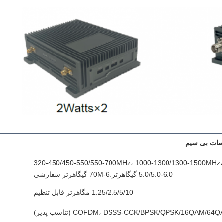
ت بی سیم
320-450/450-550/550-700MHz، 1000-1300/1300-1500MHz، 1
5.0/5.0-6.0 گيگاهرتز،70M-6 گيگاهرتز سفارشي
1.25/2.5/5/10 مگاهرتز قابل تنظیم
COFDM، DSSS-CCK/BPSK/QPSK/16QAM/64 (تناسب پذیر)