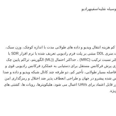
سیله نقلیه/سفینه
رادیو
پیوند داده های دیجیتال بی سیم سری DDL جدید یک محصول کم هزینه انتقال ویدیو و داده های طولانی مدت با اندازه کوچک، وزن سبک، 
2X2 MIMO، عملکردهای کامل و باند های فرکانس غنی است.سری DDL مبتنی بر پلت فرم رادیویی تعریف شده با نرم افزار SDR با 
2X2 MIMO، آن را به تصویب می رسد Beamforming، حداکثر نسبت ترکیب (MRC) ، حداکثر احتمال ((ML) الگوریتم، تراکم پایین چک 
برابری (LDPC) کدگذاری،انتخاب فرکانس هوشمند و تکنولوژی پرش فرکانس مستقل برای دستیابی به عملکرد فرکانس رادیویی قوی و 
ضد مزاحمت قویرادیو DDL سری ارتباط داده ارائه می دهد فاصله بسیار طولانی، تأخیر کم، دو طرفه چند کانال شبکه ویدیو و داده و صدا 
انتقال بی سیم یکپارچه.تکنولوژی موج لایه فیزیکی کد-معکوس شده پیشرو در جهان و طراحی انعطاف پذیر ضد اختلال و رمزگذاری امن 
برای میدان بدون سرنشین برای ارتباطات داده های از راه دور قابل اعتماد برای UAVs اعمال می شود، هلیکوپترها، روبات ها، کشتی های 
ژه.