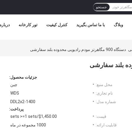
جستجو
وبلاگ
با ما تماس بگیرید
کنترل کیفیت
تور کارخانه
درباره
دستگاه 900 مگاهرتز مودم رادیویی محدوده بلند سفارشی
جزئیات محصول:
محل منبع:
چین
نام تجاری:
WDS
شماره مدل:
DDL2x2-1400
پرداخت:
قیمت:
$1,450.00/sets >=1 sets
قابلیت ارائه:
1000 مجموعه در ماه