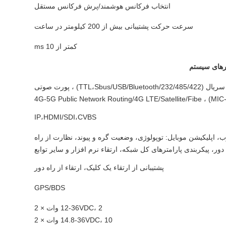
انتخاب فرکانس هوشمند/پرش فرکانس مستقل
سرعت حرکت پشتیبانی بیش از 200 کیلومتر در ساعت
کمتر از 10 ms
ترهای سیستم
پورت شبکه (IP/WiFi) ، پورت سریال (232/485/422/TTL،Sbus/USB/Bluetooth) ، پورت صوتی
IP،HDMI/SDI،CVBS
، اپلیکیشن موبایل: توپولوژی، وضعیت گره و پیوند، نظارت از راه
دور، پیکربندی پارامترهای کل شبکه، ارتقاء نرم افزار و سایر توابع
پشتیبانی از ارتقاء یک کلیک، ارتقاء از راه دور
GPS/BDS
12-36VDC، 2 وات × 2
14.8-36VDC، 10 وات × 2