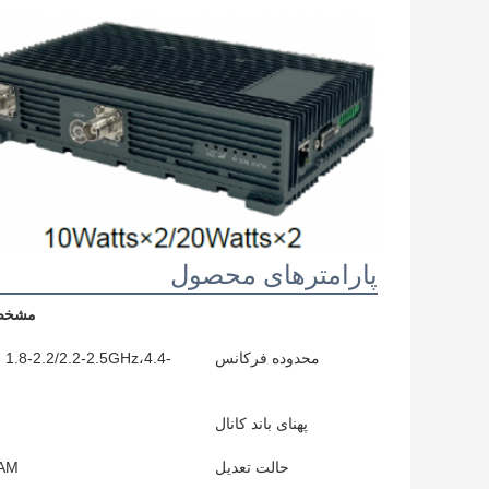
پارامترهای محصول
مشخصا
محدوده فرکانس
.8-2.2/2.2-2.5GHz،4.4-
پهنای باند کانال
حالت تعدیل
QAM