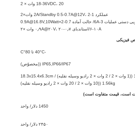
18-36VDC، 20 وات × 2
عملکرد 1-2A/Standby 0.5-0.7A@12V، 2 وات×2
حالت آماده 0.7-0.9A@16.8V,10Watt×2
۶-۱۰A/استاندبای ۰٫۷-۰٫۹A@۲۰V، ۲۰ وات ×۲
ص فیزیکی
-40°C تا 80°C
IP65,IP66/IP67 ((مخصوّص)
11.9x10.6x3.9cm/518g ((1 وات × 2 / 2 وات × 2 رادیو وسیله نقلیه) 18.3x15.4x6.3cm /
1.56kg ((10 وات × 2 / 20 وات × 2 رادیو وسیله نقلیه)
وت است، قیمت متفاوت است)
1450 دلار/ واحد
۲۴۵۰ دلار/ واحد