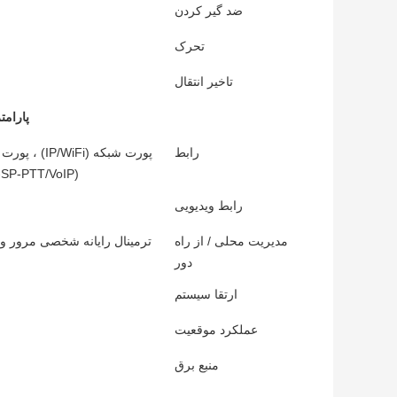
ضد گیر کردن
تحرک
تاخیر انتقال
پارام
رابط
(MIC-SP-PTT/VoIP) ، 4G-5G Public Network Routing/4G LTE/Satellite/Fibe
رابط ویدیویی
مدیریت محلی / از راه
ترمینال رایانه شخصی مرور وب
دور
ارتقا سیستم
عملکرد موقعیت
منبع برق