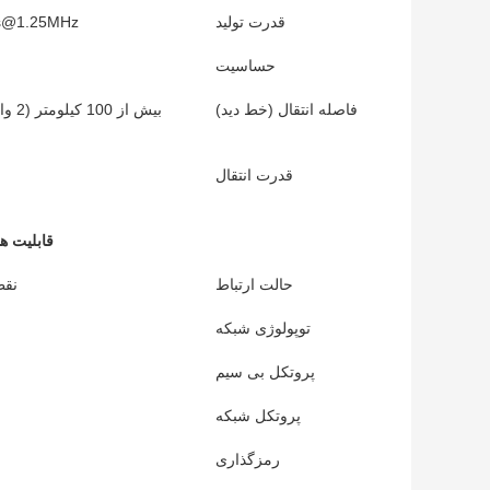
قدرت تولید
s@1.25MHz
حساسیت
فاصله انتقال (خط دید)
قدرت انتقال
قابلیت ه
حالت ارتباط
نقط
توپولوژی شبکه
پروتکل بی سیم
پروتکل شبکه
رمزگذاری