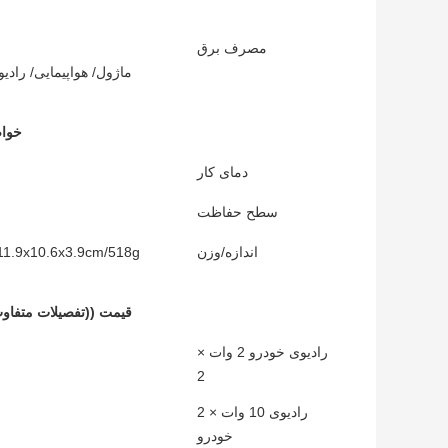
مصرف برق
ماژول/ هواپیمایی/ رادیویی دستی عملیات 3-6A/ 
خوا
دمای کار
سطح حفاظت
اندازه/وزن
قیمت ((تفصیلات متفا
رادیوی خودرو 2 وات ×
2
رادیوی 10 وات × 2
خودرو