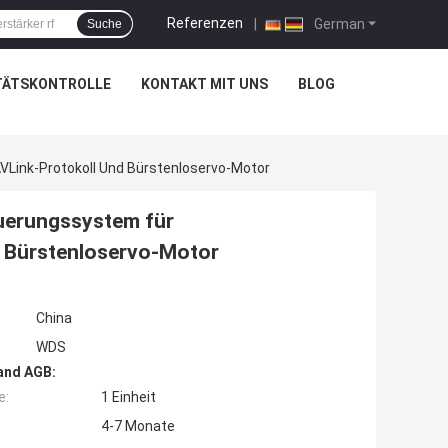
Referenzen
|
German
Suche
TÄTSKONTROLLE
KONTAKT MIT UNS
BLOG
Link-Protokoll Und Bürstenloservo-Motor
uerungssystem für
d Bürstenloservo-Motor
China
WDS
and AGB:
e:
1 Einheit
4-7 Monate