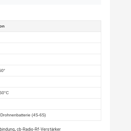
ion
60°
+60°C
 Drohnenbatterie (4S-6S)
,
rbindung
cb-Radio-Rf-Verstärker