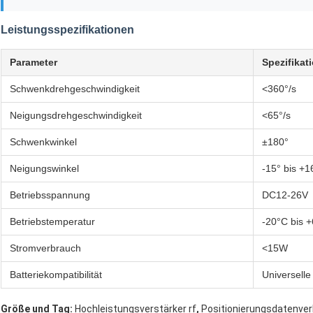
Leistungsspezifikationen
Parameter
Spezifikat
Schwenkdrehgeschwindigkeit
<360°/s
Neigungsdrehgeschwindigkeit
<65°/s
Schwenkwinkel
±180°
Neigungswinkel
-15° bis +1
Betriebsspannung
DC12-26V
Betriebstemperatur
-20°C bis 
Stromverbrauch
<15W
Batteriekompatibilität
Universelle
,
Größe und Tag:
Hochleistungsverstärker rf
Positionierungsdatenve