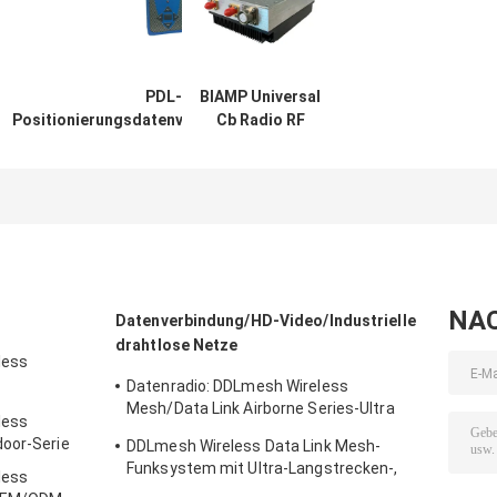
PDL-
BIAMP Universal
Positionierungsdatenverbindungsmodul
Cb Radio RF
Miniaturstempel
Verstärker
Hochleistungs
BiDirectional
NA
Datenverbindung/HD-Video/Industrielle
drahtlose Netze
less
Datenradio: DDLmesh Wireless
tierte Serie
Mesh/Data Link Airborne Series-Ultra
less
Long Range、Low latency、Low Cost HD
door-Serie
DDLmesh Wireless Data Link Mesh-
Video&Distance Datenübertragung
Funksystem mit Ultra-Langstrecken-,
Mehrkanal-Datenverbindung
less
geringer Latenz und Mehrkanal-